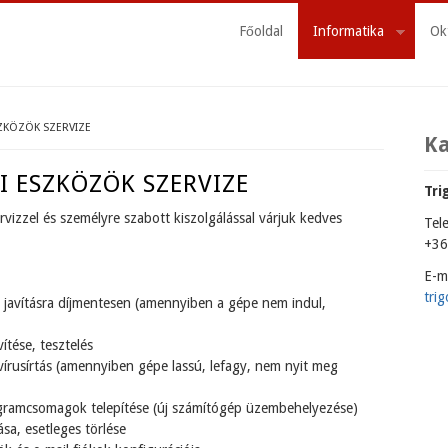
Főoldal
Informatika
Ok
SZKÖZÖK SZERVIZE
K
 ESZKÖZÖK SZERVIZE
Tri
rvizzel és személyre szabott kiszolgálással várjuk kedves
Tel
+36
E-ma
tri
a javításra díjmentesen (amennyiben a gépe nem indul,
ítése, tesztelés
vírusírtás (amennyiben gépe lassú, lefagy, nem nyit meg
ogramcsomagok telepítése (új számítógép üzembehelyezése)
sa, esetleges törlése