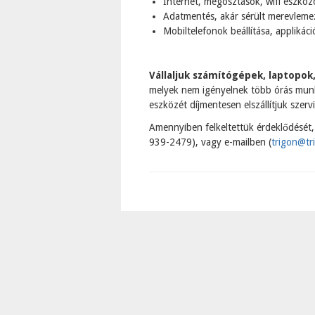
Internet, megosztások, wifi eszközö
Adatmentés, akár sérült merevlemez
Mobiltelefonok beállítása, applikáci
Vállaljuk számítógépek, laptopok,
melyek nem igényelnek több órás munk
eszközét díjmentesen elszállítjuk szervi
Amennyiben felkeltettük érdeklődését,
939-2479), vagy e-mailben (
trigon@tr