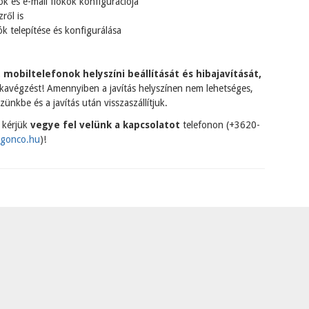
k és e-mail fiókok konfigurációja
ről is
ók telepítése és konfigurálása
 mobiltelefonok helyszíni beállítását és hibajavítását,
avégzést! Amennyiben a javítás helyszínen nem lehetséges,
zünkbe és a javítás után visszaszállítjuk.
 kérjük
vegye fel velünk a kapcsolatot
telefonon (+3620-
igonco.hu
)!