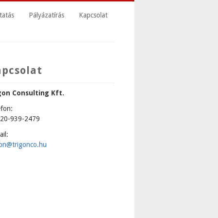
tatás
Pályázatírás
Kapcsolat
apcsolat
gon Consulting Kft.
efon:
20-939-2479
il:
gon@trigonco.hu