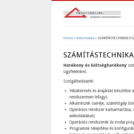
Home
»
Informatika
» SZÁMÍTÁSTECHNIKAI E
You Are Here
SZÁMÍTÁSTECHNIKAI
Hatékony és költséghatékony
sze
ügyfeleinket.
Szolgáltatásaink:
Hibakeresés és árajánlat készítése 
rendszeresen lefagy)
Alkatrészek cseréje, számítógép bőv
Operácios rendszer karbantartása, 
weboldalakat)
Operációs rendszerek és irodai pr
Programok telepítése és konfigurálá