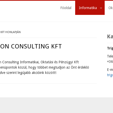
Főoldal
Informatika
Ok
 KFT HONLAPJÁN
K
GON CONSULTING KFT
Tri
Tel
+36
n Consulting Informatikai, Oktatási és Pénzügyi Kft
 menüpontok közül, hogy többet megtudjon az Önt érdeklő
E-ma
ve szerint legújabb akcióink között!
tri