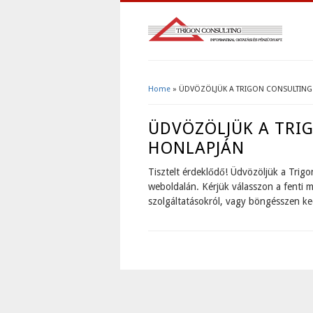
Home
» ÜDVÖZÖLJÜK A TRIGON CONSULTING
You Are Here
ÜDVÖZÖLJÜK A TRI
HONLAPJÁN
Tisztelt érdeklődő! Üdvözöljük a Trigo
weboldalán. Kérjük válasszon a fenti
szolgáltatásokról, vagy böngésszen ked