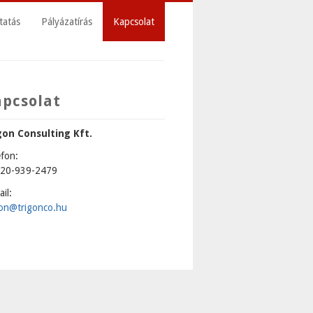
tatás
Pályázatírás
Kapcsolat
apcsolat
gon Consulting Kft.
efon:
20-939-2479
il:
gon@trigonco.hu