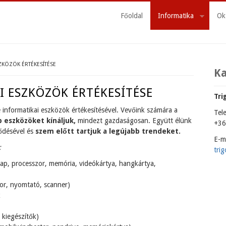
Főoldal
Informatika
Ok
ZKÖZÖK ÉRTÉKESÍTÉSE
K
 ESZKÖZÖK ÉRTÉKESÍTÉSE
Tri
 informatikai eszközök értékesítésével. Vevőink számára a
Tel
 eszközöket kínáljuk,
mindezt gazdaságosan. Együtt élünk
+36
ődésével és
szem előtt tartjuk a legújabb trendeket.
E-ma
:
tri
plap, processzor, memória, videókártya, hangkártya,
itor, nyomtató, scanner)
k
 kiegészítők)