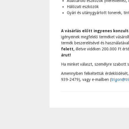
Adattároló eszközök (merevlemez, 
Hálózati eszközök
Gyári és utánygyártott tonerek, ti
A vásárlás előtt ingyenes konzult
igényeinek megfelelő terméket vásárol
termék beszerelésével és használatáva
felett,
illetve vidéken 200.000 Ft ért
árut!
Ha minket választ, személyre szabott s
Amennyiben felkeltettük érdeklődését,
939-2479), vagy e-mailben (
trigon@tr