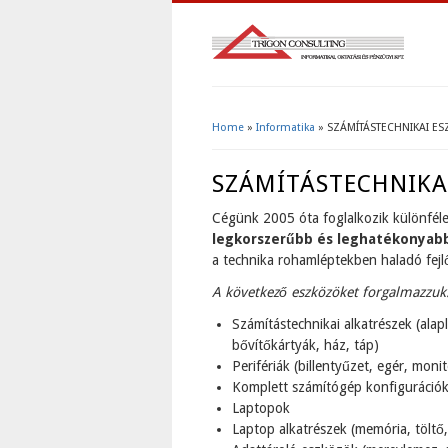
Home
»
Informatika
» SZÁMÍTÁSTECHNIKAI ES
You Are Here
SZÁMÍTÁSTECHNIKAI
Cégünk 2005 óta foglalkozik különféle
legkorszerűbb és leghatékonyabb
a technika rohamléptekben haladó fejl
A következő eszközöket forgalmazzuk
Számítástechnikai alkatrészek (ala
bővítőkártyák, ház, táp)
Perifériák (billentyűzet, egér, mon
Komplett számítógép konfiguráció
Laptopok
Laptop alkatrészek (memória, töltő,