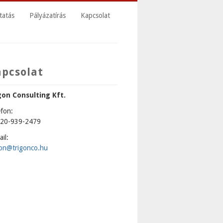
tatás
Pályázatírás
Kapcsolat
apcsolat
gon Consulting Kft.
efon:
20-939-2479
il:
gon@trigonco.hu