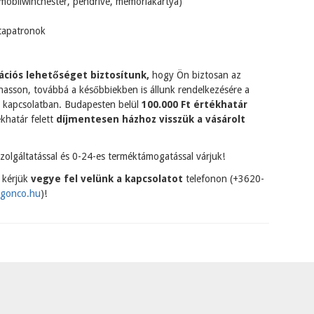
mobilwinchester, pendrive, memóriakártya)
ntapatronok
ációs lehetőséget biztosítunk,
hogy Ön biztosan az
hasson, továbbá a későbbiekben is állunk rendelkezésére a
l kapcsolatban. Budapesten belül
100.000 Ft értékhatár
ékhatár felett
díjmentesen házhoz visszük a vásárolt
zolgáltatással és 0-24-es terméktámogatással várjuk!
 kérjük
vegye fel velünk a kapcsolatot
telefonon (+3620-
igonco.hu
)!